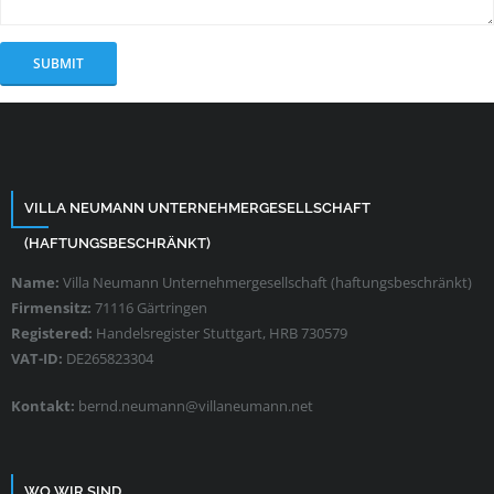
VILLA NEUMANN UNTERNEHMERGESELLSCHAFT
(HAFTUNGSBESCHRÄNKT)
Name:
Villa Neumann Unternehmergesellschaft (haftungsbeschränkt)
Firmensitz:
71116 Gärtringen
Registered:
Handelsregister Stuttgart, HRB 730579
VAT-ID:
DE265823304
Kontakt:
bernd.neumann@villaneumann.net
WO WIR SIND