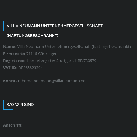
VILLA NEUMANN UNTERNEHMERGESELLSCHAFT
(HAFTUNGSBESCHRÄNKT)
Name:
Villa Neumann Unternehmergesellschaft (haftungsbeschränkt)
Firmensitz:
71116 Gärtringen
Registered:
Handelsregister Stuttgart, HRB 730579
VAT-ID:
DE265823304
Kontakt:
bernd.neumann@villaneumann.net
WO WIR SIND
Anschrift