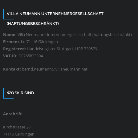
VILLA NEUMANN UNTERNEHMERGESELLSCHAFT
(HAFTUNGSBESCHRÄNKT)
Name:
Villa Neumann Unternehmergesellschaft (haftungsbeschränkt)
Firmensitz:
71116 Gärtringen
Registered:
Handelsregister Stuttgart, HRB 730579
VAT-ID:
DE265823304
Kontakt:
bernd.neumann@villaneumann.net
WO WIR SIND
Anschrift
Kirchstrasse 28
71116 Gärtringen