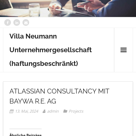
Villa Neumann
Unternehmergesellschaft
(haftungsbeschränkt)
Home
ATLASSIAN CONSULTANCY MIT
Content
BAYWA R.E. AG
Kontakt
13. Mai, 2024
admin
Projects
Ähnliche Beiträge