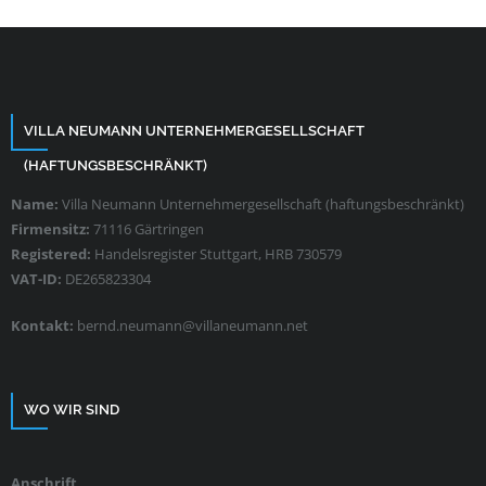
VILLA NEUMANN UNTERNEHMERGESELLSCHAFT
(HAFTUNGSBESCHRÄNKT)
Name:
Villa Neumann Unternehmergesellschaft (haftungsbeschränkt)
Firmensitz:
71116 Gärtringen
Registered:
Handelsregister Stuttgart, HRB 730579
VAT-ID:
DE265823304
Kontakt:
bernd.neumann@villaneumann.net
WO WIR SIND
Anschrift