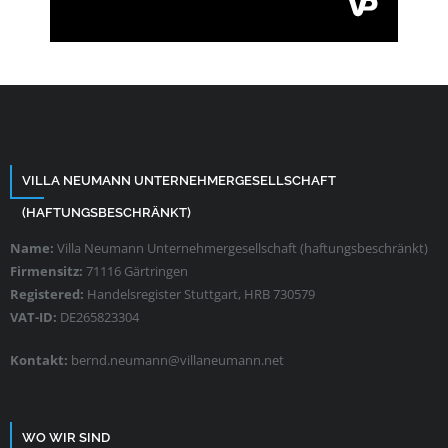
VILLA NEUMANN UNTERNEHMERGESELLSCHAFT
(HAFTUNGSBESCHRÄNKT)
Name:
Villa Neumann Unternehmergesellschaft (haftungsbeschränkt)
Firmensitz:
71116 Gärtringen
Registered:
Handelsregister Stuttgart, HRB 730579
VAT-ID:
DE265823304
Kontakt:
bernd.neumann@villaneumann.net
WO WIR SIND